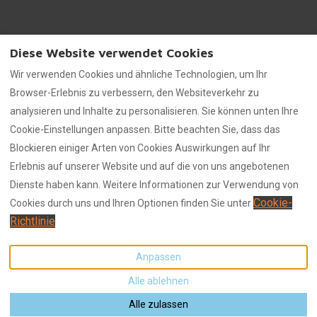
Diese Website verwendet Cookies
Wir verwenden Cookies und ähnliche Technologien, um Ihr
Browser-Erlebnis zu verbessern, den Websiteverkehr zu
Impressum
Mietbedingungen
analysieren und Inhalte zu personalisieren. Sie können unten Ihre
Datenschutzerklärung
Cookie-Einstellungen anpassen. Bitte beachten Sie, dass das
Blockieren einiger Arten von Cookies Auswirkungen auf Ihr
Erlebnis auf unserer Website und auf die von uns angebotenen
Dienste haben kann. Weitere Informationen zur Verwendung von
0160 - 94 66 07 31
Deutsch
EUR
Cookie-
Cookies durch uns und Ihren Optionen finden Sie unter
Richtlinie
Dünenstraße 57a, Seebad
©
2026
Villa am Strand
Alle
Ahlbeck, Mecklenburg-
Rechte vorbehalten
-
Lodgify
Vorpommern, Deutschland
Powered by
Anpassen
17419
.
Alle ablehnen
E-Mail
:
info@villa-am-strand.de
Alle zulassen