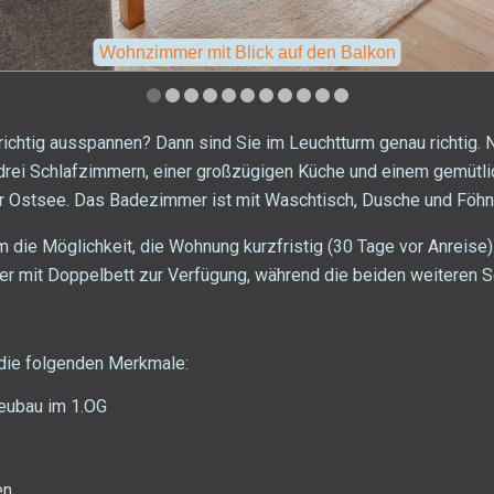
Wohnzimmer mit Blick auf den Balkon
 richtig ausspannen? Dann sind Sie im Leuchtturm genau richtig.
it drei Schlafzimmern, einer großzügigen Küche und einem gemü
r Ostsee. Das Badezimmer ist mit Waschtisch, Dusche und Föhn 
die Möglichkeit, die Wohnung kurzfristig (30 Tage vor Anreise) 
er mit Doppelbett zur Verfügung, während die beiden weiteren 
 die folgenden Merkmale:
 Neubau im 1.OG
en