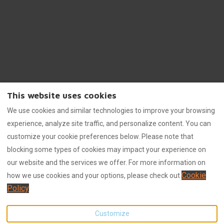
This website uses cookies
imprint
Rental conditions
We use cookies and similar technologies to improve your browsing
Data protection
experience, analyze site traffic, and personalize content. You can
customize your cookie preferences below. Please note that
blocking some types of cookies may impact your experience on
our website and the services we offer. For more information on
0160 - 94 66 07 31
English
EUR
Cookie
how we use cookies and your options, please check out
Policy
Dünenstraße 57a, Seebad
©
2026
Villa am Strand
All
Ahlbeck, Mecklenburg-
rights reserved
- Powered
Lodgify
Vorpommern, Germany
by
Customize
17419
.